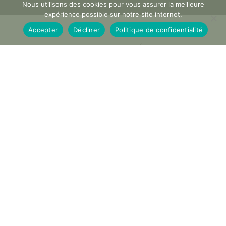
Nous utilisons des cookies pour vous assurer la meilleure
expérience possible sur notre site internet.
Accepter
Décliner
Politique de confidentialité
DISPONIBILITÉS
Tous les jours
DURÉE
3h
A PARTIR DE
420 €
GROUPE
1 à 6 personnes (plus sur demande)